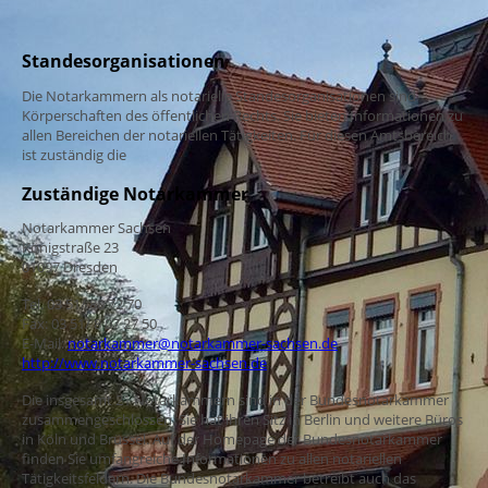
Standesorganisationen
Die Notarkammern als notarielle Standesorganisationen sind
Körperschaften des öffentlichen Rechts. Sie bieten Informationen zu
allen Bereichen der notariellen Tätigkeiten. Für diesen Amtsbereich
ist zuständig die
Zuständige Notarkammer
Notarkammer Sachsen
Königstraße 23
01097 Dresden
Tel. 03 51/ 80 72 70
Fax: 03 51/ 8 07 27 50
E-Mail:
notarkammer@notarkammer-sachsen.de
http://www.notarkammer-sachsen.de
Die insgesamt 21 Notarkammern sind in der Bundesnotarkammer
zusammengeschlossen. Sie hat ihren Sitz in Berlin und weitere Büros
in Köln und Brüssel. Auf der Homepage der Bundesnotarkammer
finden Sie umfangreiche Informationen zu allen notariellen
Tätigkeitsfeldern. Die Bundesnotarkammer betreibt auch das