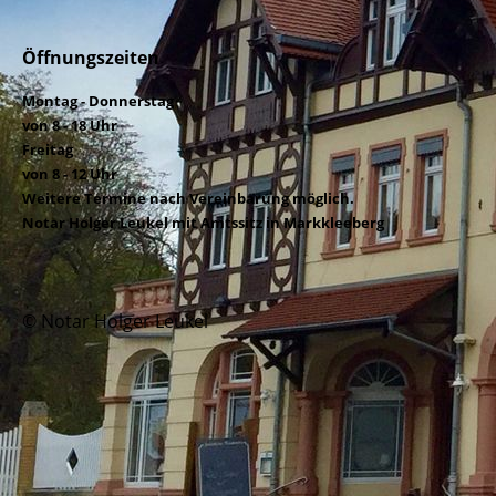
Öffnungszeiten
Montag - Donnerstag
von 8 - 18 Uhr
Freitag
von 8 - 12 Uhr
Weitere Termine nach Vereinbarung möglich.
Notar Holger Leukel mit Amtssitz in Markkleeberg
© Notar Holger Leukel