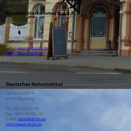
Zentrale Vorsorgeregister.
Bundesnotarkammer K.d.ö.R.
Mohrenstraße 34
10117 Berlin
Tel.: 030/383866-0
Fax: 030/383866-60
E-Mail:
bnotk@bnotk.de
http://www.bnotk.de
Das Deutsche Notarinstitut ist eine Einrichtung der
Bundesnotarkammer, die die Notare bei ihrer täglichen Arbeit
wissenschaftlich unterstützt.
Deutsches Notarinstitut
Gerberstraße 19
97070 Würzburg
Tel.: 09 31/35 57 60
Fax: 09 31/35 576 225
E-Mail:
dnoti@dnoti.de
http://www.dnoti.de