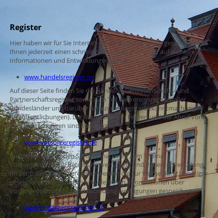
Register
Hier haben wir für Sie Internet-Adressen zu Registern gesammelt, die
Ihnen jederzeit einen schnellen und direkten Zugriff auf wichtige
Informationen und Entwicklungen bieten:
www.handelsregister.de
Auf dieser Seite finden Sie die Handels-, Genossenschafts- und
Partnerschaftsregister sowie zum Teil die Vereinsregister aller
Bundesländer und darüber hinaus die Registerbekanntmachungen
(Veröffentlichungen). Die Recherche von Firmen und der Abruf von
Veröffentlichungen sind kostenfrei.
www.vorsorgeregister.de
Auf dieser Seite finden Sie Informationen zum Thema
Vorsorgevollmacht, Betreuungsverfügung und Patientenverfügung.
Im Zentralen Vorsorgeregister werden die zur Vermeidung unnötiger
gesetzlicher Betreuungen erforderlichen Informationen über
Vorsorgevollmachten und Betreuungsverfügungen gespeichert.
www.testamentsregister.de