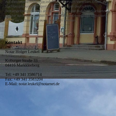
Auf dieser Seite finden Sie Informationen zum Vererben, Erben, zur
Nachlassplanung und -gestaltung sowie zum deutschen
Testamentsregister, das ab 01.01.2012 von der Bundesnotarkammer
geführt wird. Dort werden Testamente und Erbverträge registriert,
damit sie im Sterbefall auch gefunden werden.
Kontakt
Notar Holger Leukel
Koburger Straße 33
04416 Markkleeberg
Tel: +49 341 3586714
Fax: +49 341 3583204
E-Mail: notar.leukel@notarnet.de