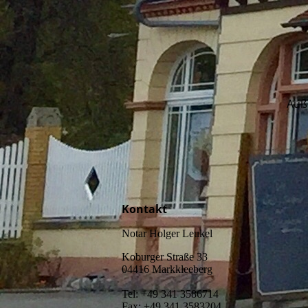
Auß
Kontakt
Notar Holger Leukel
Koburger Straße 33
04416 Markkleeberg
Tel: +49 341 3586714
Fax: +49 341 3583204