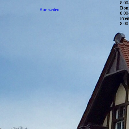
8
:
00
Don
Bürozeiten
8
:
00
Frei
8
:
00