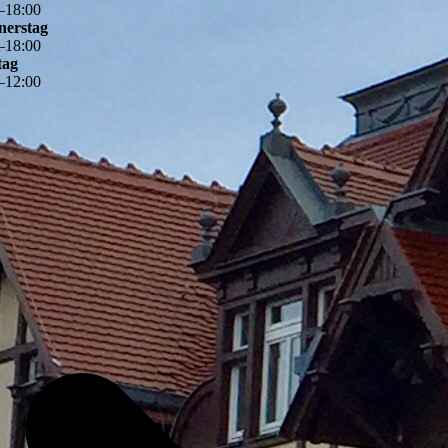
–
18
:
00
nerstag
–
18
:
00
tag
–
12
:
00