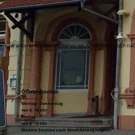
erhalb unserer Bürozeiten stehen wir Ihnen gerne auch na
Öffnungszeiten
© No
Montag - Donnerstag
von 8 - 18 Uhr
Freitag
von 8 - 12 Uhr
Weitere Termine nach Vereinbarung möglich.