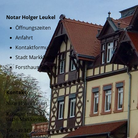
Notar Holger Leukel
Öffnungszeiten
Anfahrt
Kontaktformular
Stadt Markkleeberg
Forsthaus Raschwitz
Kontakt
Notar Holger Leukel
Koburger Straße 33
04416 Markkleeberg
Tel: +49 341 3586714
Fax: +49 341 3583204