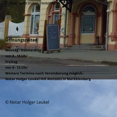
E-Mail: notar.leukel@notarnet.de
Öffnungszeiten
Montag - Donnerstag
von 8 - 18 Uhr
Freitag
von 8 - 12 Uhr
Weitere Termine nach Vereinbarung möglich.
Notar Holger Leukel mit Amtssitz in Markkleeberg
© Notar Holger Leukel